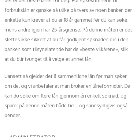
det er det beste lånet for deg. For søkekriteriene til
forbrukslån er ganske så ulike på tvers av noen banker, der
enkelte kun krever at du er 18 år gammel før du kan søke,
mens andre igjen har 25-årsgrense. På denne måten er det
slettes ikke sikkert at du får godkjent søknaden din i den
banken som tilsynelatende har de «beste vilkårene», slik
at du blir tvunget til å velge et annet lån.
Uansett så gjelder det å sammenligne lån før man søker
om de, og vi anbefaler at man bruker en låneformidler. Da
kan du søke om flere lån gjennom én enkelt søknad, og
sparer på denne måten både tid – og sannsynligvis også
penger.