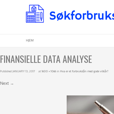
Menu
Skip to content
HJEM
FINANSIELLE DATA ANALYSE
Published
JANUARY 13, 2017
at
1600 × 1066
in
Hva er et forbrukslån med gode vilkår?
Next →